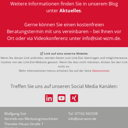
Weitere Informationen finden Sie in unserem Blog
unter
Aktuelles
.
Gerne können Sie einen kostenfreien
Beratungstermin mit uns vereinbaren – bei Ihnen vor
Ort oder via Videokonferenz unter info@sixt-wzm.de.
Link auf eine externe Website
Wenn Sie diesen Link anklicken, werden Daten zum Link-Ziel übertragen und möglicherweise
Cookies von der Link-Ziel-Website gesetzt. Wenn Sie dies nicht möchten, klicken Sie den Link
nicht an.
Mehr Informationen hierzu erhalten Sie auf der Seite
Datenschutz
Treffen Sie uns auf unseren Social Media Kanälen:
Wolfgang Sixt
Tel. 07162 943338
Vertrieb von Werkzeugmaschinen
info@sixt-wzm.de
Theodor-Heuss-Straße 1