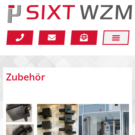
Home
Aktuelles
Zubehör
Maschinenportal
Schnäppchenkiste
Gebrauchtmaschinen
Technologien
Partner