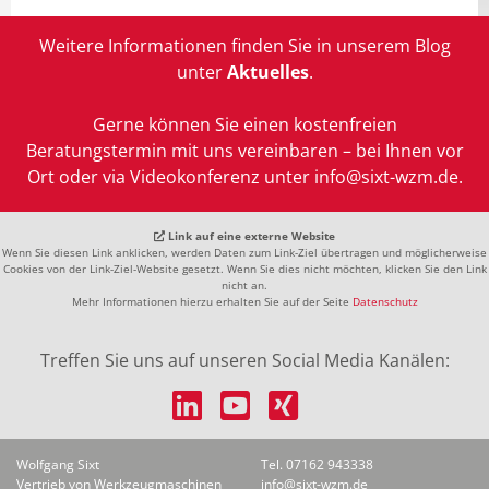
Weitere Informationen finden Sie in unserem Blog
unter
Aktuelles
.
Gerne können Sie einen kostenfreien
Beratungstermin mit uns vereinbaren – bei Ihnen vor
Ort oder via Videokonferenz unter info@sixt-wzm.de.
Link auf eine externe Website
Wenn Sie diesen Link anklicken, werden Daten zum Link-Ziel übertragen und möglicherweise
Cookies von der Link-Ziel-Website gesetzt. Wenn Sie dies nicht möchten, klicken Sie den Link
nicht an.
Mehr Informationen hierzu erhalten Sie auf der Seite
Datenschutz
Treffen Sie uns auf unseren Social Media Kanälen:
Wolfgang Sixt
Tel. 07162 943338
Vertrieb von Werkzeugmaschinen
info@sixt-wzm.de