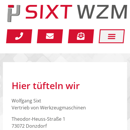
Home
Aktuelles
Maschinenportal
Hier tüfteln wir
Schnäppchenkiste
Wolfgang Sixt
Gebrauchtmaschinen
Vertrieb von Werkzeugmaschinen
Technologien
Theodor-Heuss-Straße 1
73072 Donzdorf
Partner