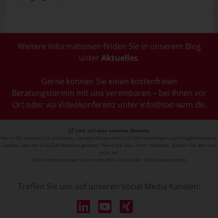
Weitere Informationen finden Sie in unserem Blog
unter
Aktuelles
.
Gerne können Sie einen kostenfreien
Beratungstermin mit uns vereinbaren – bei Ihnen vor
Ort oder via Videokonferenz unter info@sixt-wzm.de.
Link auf eine externe Website
Wenn Sie diesen Link anklicken, werden Daten zum Link-Ziel übertragen und möglicherweise
Cookies von der Link-Ziel-Website gesetzt. Wenn Sie dies nicht möchten, klicken Sie den Link
nicht an.
Mehr Informationen hierzu erhalten Sie auf der Seite
Datenschutz
Treffen Sie uns auf unseren Social Media Kanälen: