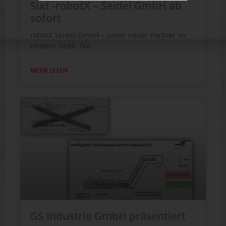
Sixt -robotX – Seidel GmbH ab
sofort
robotX Seidel-GmbH – unser neuer Partner an
unserer Seite. Die
MEHR LESEN
GS Industrie GmbH präsentiert