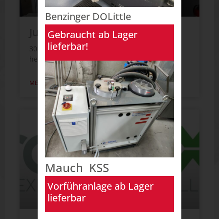
Benzinger DOLittle
Jubiläumsmesse Primacon
Gebraucht ab Lager
lieferbar!
30 Jahre Primacon GmbH – wir gratulieren
herzlich zum Jubiläum!
MEHR LESEN
Mauch KSS
Vorführanlage ab Lager
lieferbar