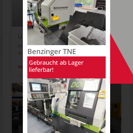
Über Uns
Kontakt
Unsere Maschine des Monats
Primacon PFM 24CC – CompactCell DIE
Benzinger TNE
automatisierte Mikropräzisions-Fräszelle mit der
Gebraucht ab Lager
MEHR LESEN
lieferbar!